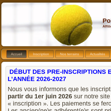
Po
Affil
Accueil
Inscription
Nos terrains
Actualités
DÉBUT DES PRE-INSCRIPTIONS 
L’ANNÉE 2026-2027
Nous vous informons que les inscri
partir du 1er juin 2026
sur notre site
« inscription ». Les paiements se fer
Les ancien(ne)s adhérent(e)s sont pri