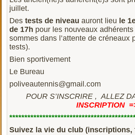
juillet.
Des
tests de niveau
auront lieu
le 1
de 17h
pour les nouveaux adhérents
sommes dans l’attente de créneaux p
tests).
Bien sportivement
Le Bureau
poliveautennis@gmail.com
POUR S’INSCRIRE , ALLEZ D
INSCRIPTION =>
**
***
***
***
***
***
***
***
***
***
***
***
***
***
Suivez la vie du club (inscriptions, 