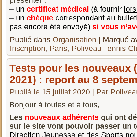
présenter :
– un
certificat médical
(à fournir
lor
– un
chèque
correspondant au bulleti
pas encore été envoyé)
si vous n’av
Publié dans
Organisation
|
Marqué a
Inscription
,
Paris
,
Poliveau Tennis Cl
Tests pour les nouveaux 
2021) : report au 8 septem
Publié le
15 juillet 2020
|
Par
Polivea
Bonjour à toutes et à tous,
Les
nouveaux
adhérents
qui ont d
sur le site vont pouvoir passer un 
Direction Jeunesse et des Sports nou