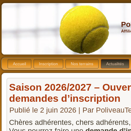
Po
Affil
Accueil
Inscription
Nos terrains
Actualités
Saison 2026/2027 – Ouver
demandes d’inscription
Publié le
2 juin 2026
|
Par
PoliveauT
Chères adhérentes, chers adhérents,
Vous pourrez faire une
demande d’in