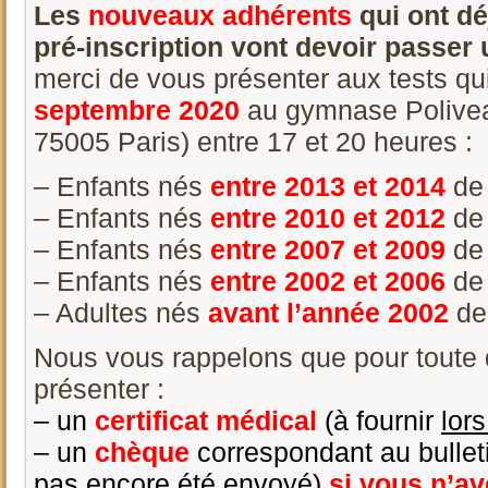
Les
nouveaux
adhérents
qui ont dé
pré-inscription vont devoir passer 
merci de vous présenter aux tests qu
septembre 2020
au gymnase Poliveau
75005 Paris) entre 17 et 20 heures :
– Enfants nés
entre 2013 et 2014
de
– Enfants nés
entre 2010 et 2012
de
– Enfants nés
entre 2007 et 2009
de
– Enfants nés
entre 2002 et 2006
de
– Adultes nés
avant l’année 2002
de
Nous vous rappelons que pour toute 
présenter :
– un
certificat médical
(à fournir
lor
– un
chèque
correspondant au bulleti
pas encore été envoyé)
si vous n’av