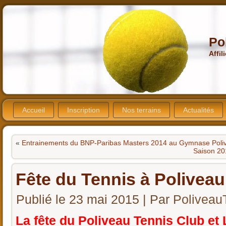
Po
Affil
Accueil
Inscription
Nos terrains
Actualités
«
Entrainements du BNP-Paribas Masters 2014 au Gymnase Poli
Saison 201
Fête du Tennis à Poliveau
Publié le
23 mai 2015
|
Par
Poliveau
La fête du Poliveau Tennis Club et L