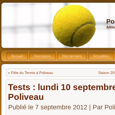
Po
Affil
Accueil
Inscription
Nos terrains
Actualités
«
Fête du Tennis à Poliveau
Saison 201
Tests : lundi 10 septemb
Poliveau
Publié le
7 septembre 2012
|
Par
Pol