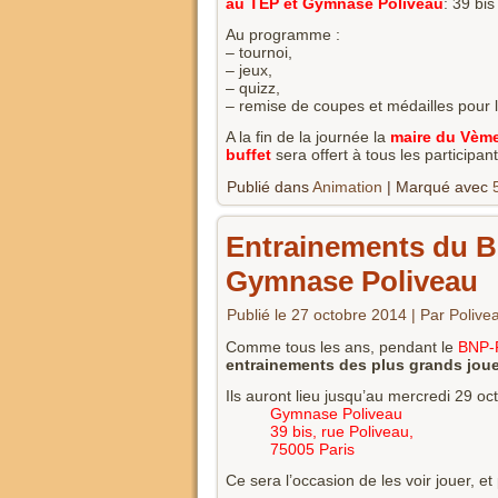
au TEP et Gymnase Poliveau
: 39 bi
Au programme :
– tournoi,
– jeux,
– quizz,
– remise de coupes et médailles pour l
A la fin de la journée la
maire du Vèm
buffet
sera offert à tous les participant
Publié dans
Animation
|
Marqué avec
Entrainements du B
Gymnase Poliveau
Publié le
27 octobre 2014
|
Par
Polive
Comme tous les ans, pendant le
BNP-
entrainements des plus grands jou
Ils auront lieu jusqu’au mercredi 29 oc
Gymnase Poliveau
39 bis, rue Poliveau,
75005 Paris
Ce sera l’occasion de les voir jouer, 