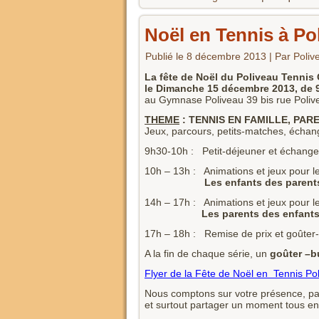
Noël en Tennis à Po
Publié le
8 décembre 2013
|
Par
Poliv
La fête de Noël du Poliveau Tennis C
le Dimanche 15 décembre 2013, de 9
au Gymnase Poliveau 39 bis rue Poliv
THEME
: TENNIS EN FAMILLE, PAR
Jeux, parcours, petits-matches, écha
9h30-10h : Petit-déjeuner et échange
10h – 13h : Animations et jeux pour l
Les enfants des parents adhé
14h – 17h : Animations et jeux pour l
Les parents des enfants adhé
17h – 18h : Remise de prix et goûter-b
A la fin de chaque série, un
goûter –b
Flyer de la Fête de Noël en Tennis P
Nous comptons sur votre présence, pare
et surtout partager un moment tous e