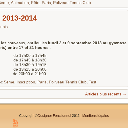
5eme
,
Animation
,
Fête
,
Paris
,
Poliveau Tennis Club
n 2013-2014
nnis
r les nouveaux, ont lieu les
lundi 2 et 9 septembre 2013 au gymnase
is) entre 17 et 21 heures
:
009 de 17h00 à 17h45
003 de 17h45 à 18h30
000 de 18h30 à 19h15
997 de 19h15 à 20h00
995 de 20h00 à 21h00.
ec
5eme
,
Inscription
,
Paris
,
Poliveau Tennis Club
,
Test
Articles plus récents
→
Copyright ©
Designer Fonctionnel
2011 |
Mentions légales