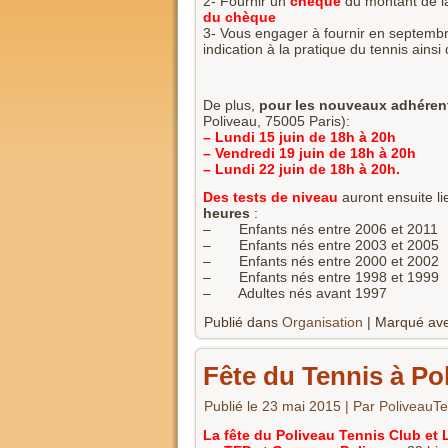
2- Fournir un
chèque
du montant de la
du chèque
3- Vous engager à fournir en septembr
indication à la pratique du tennis ains
De plus,
pour les nouveaux adhéren
Poliveau, 75005 Paris):
–
Lundi 15 juin de 18h à 20h
– Vendredi 19 juin de 18h à 20h
– Lundi 22 juin de 18h à 20h.
Des tests de niveau
auront ensuite li
heures
:
– Enfants nés entre 2006 et 20
– Enfants nés entre 2003 et 20
– Enfants nés entre 2000 et 20
– Enfants nés entre 1998 et 19
– Adultes nés avant 1997 
Publié dans
Organisation
|
Marqué av
Fête du Tennis à Po
Publié le
23 mai 2015
|
Par
PoliveauTe
La fête du Poliveau Tennis Club et L