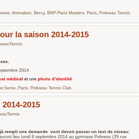
5eme
,
Animation
,
Bercy
,
BNP-Paris Masters
,
Paris
,
Poliveau Tennis
our la saison 2014-2015
iveauTennis
oses.
septembre 2014.
icat médical
et une
photo d’identité
.
ec
5eme
,
Paris
,
Poliveau Tennis Club
n 2014-2015
veauTennis
jà rempli une demande vont devoir passer un test de niveau:
 auront lieu lundi 8 septembre 2014 au gymnase Poliveau (39 rue