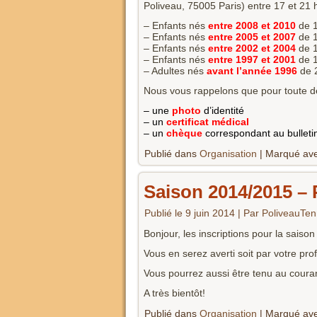
Poliveau, 75005 Paris) entre 17 et 21 
– Enfants nés
entre 2008 et 2010
de 1
– Enfants nés
entre 2005 et 2007
de 1
– Enfants nés
entre 2002 et 2004
de 1
– Enfants nés
entre 1997 et 2001
de 1
– Adultes nés
avant l’année 1996
de 
Nous vous rappelons que pour toute de
– une
photo
d’identité
– un
certificat médical
– un
chèque
correspondant au bulletin
Publié dans
Organisation
|
Marqué av
Saison 2014/2015 – 
Publié le
9 juin 2014
|
Par
PoliveauTen
Bonjour, les inscriptions pour la sais
Vous en serez averti soit par votre prof
Vous pourrez aussi être tenu au courant
A très bientôt!
Publié dans
Organisation
|
Marqué av