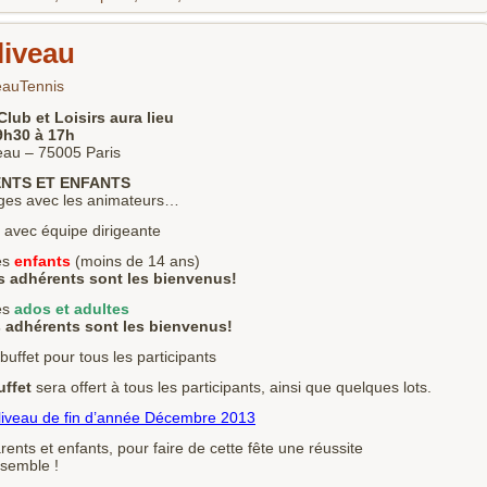
liveau
eauTennis
lub et Loisirs aura lieu
h30 à 17h
eau – 75005 Paris
ENTS ET ENFANTS
nges avec les animateurs…
 avec équipe dirigeante
es
enfants
(moins de 14 ans)
rents sont les bienvenus!
es
ados et adultes
rents sont les bienvenus!
uffet pour tous les participants
uffet
sera offert à tous les participants, ainsi que quelques lots.
oliveau de fin d’année Décembre 2013
nts et enfants, pour faire de cette fête une réussite
nsemble !