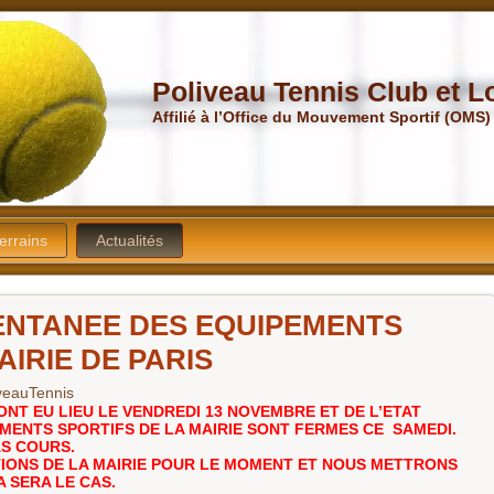
Poliveau Tennis Club et Lo
Affilié à l’Office du Mouvement Sportif (OMS)
errains
Actualités
NTANEE DES EQUIPEMENTS
AIRIE DE PARIS
veauTennis
NT EU LIEU LE VENDREDI 13 NOVEMBRE ET DE L’ETAT
MENTS SPORTIFS DE LA MAIRIE SONT FERMES CE SAMEDI.
AS COURS.
IONS DE LA MAIRIE POUR LE MOMENT ET NOUS METTRONS
 SERA LE CAS.