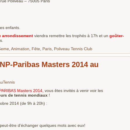
s rue Poliveau – 75005 Paris
es enfants.
e arrondissement
viendra remettre les trophés à 17h et un
goûter-
s.
5eme
,
Animation
,
Fête
,
Paris
,
Poliveau Tennis Club
NP-Paribas Masters 2014 au
auTennis
PARIBAS Masters 2014
,
vous êtes invités à venir voir les
eurs de tennis mondiaux
!
tobre 2014 (de 9h à 20h) :
et peut-être d’échanger quelques mots avec eux!