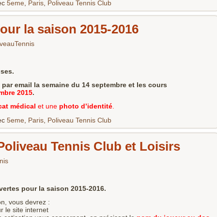
ec
5eme
,
Paris
,
Poliveau Tennis Club
our la saison 2015-2016
iveauTennis
oses.
ar email la semaine du 14 septembre et les cours
embre 2015
.
icat médical
et une
photo d’identité
.
ec
5eme
,
Paris
,
Poliveau Tennis Club
Poliveau Tennis Club et Loisirs
nis
vertes pour la saison 2015-2016.
on, vous devrez :
r le site internet