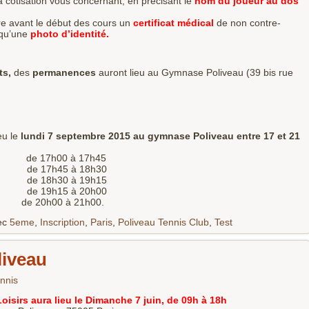
 cotisation vous concernant, en précisant le
nom du joueur au dos
e avant le début des cours un
certificat médical
de non contre-
i qu’une
photo d’identité.
ts,
des
permanences
auront lieu au Gymnase Poliveau (39 bis rue
eu le
lundi 7 septembre 2015 au gymnase Poliveau entre 17 et 21
11 de 17h00 à 17h45
05 de 17h45 à 18h30
02 de 18h30 à 19h15
99 de 19h15 à 20h00
de 20h00 à 21h00.
ec
5eme
,
Inscription
,
Paris
,
Poliveau Tennis Club
,
Test
liveau
nnis
oisirs aura lieu le Dimanche 7 juin, de 09h à 18h